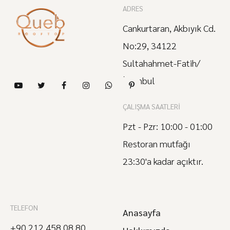
ADRES
Cankurtaran, Akbıyık Cd.
No:29, 34122
Sultahahmet-Fatih/
İstanbul
ÇALIŞMA SAATLERI
Pzt - Pzr: 10:00 - 01:00
Restoran mutfağı
23:30'a kadar açıktır.
TELEFON
Anasayfa
+90 212 458 08 80