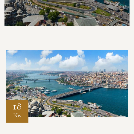
18
Nis