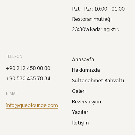
Pzt - Pzr: 10:00 - 01:00
Restoran mutfağı
23:30'a kadar açıktır.
TELEFON
Anasayfa
+90 212 458 08 80
Hakkımızda
+90 530 435 78 34
Sultanahmet Kahvaltı
Galeri
E-MAIL
Rezervasyon
info@queblounge.com
Yazılar
İletişim