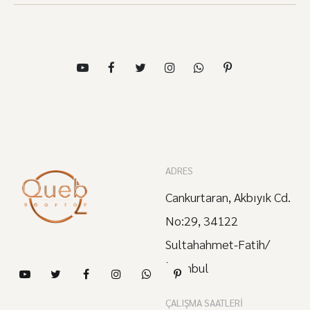
ADRES
Cankurtaran, Akbıyık Cd.
No:29, 34122
Sultahahmet-Fatih/
İstanbul
ÇALIŞMA SAATLERI