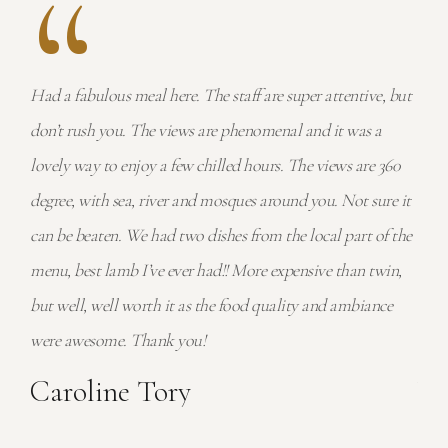
“
the
Had a fabulous meal here. The staff are super attentive, but
Amaz
ors.
don’t rush you. The views are phenomenal and it was a
afte
hey
lovely way to enjoy a few chilled hours. The views are 360
was 
They
degree, with sea, river and mosques around you. Not sure it
 part
can be beaten. We had two dishes from the local part of the
We h
ard
menu, best lamb I’ve ever had!! More expensive than twin,
rece
but well, well worth it as the food quality and ambiance
the 
were awesome. Thank you!
rare
Caroline Tory
Wo