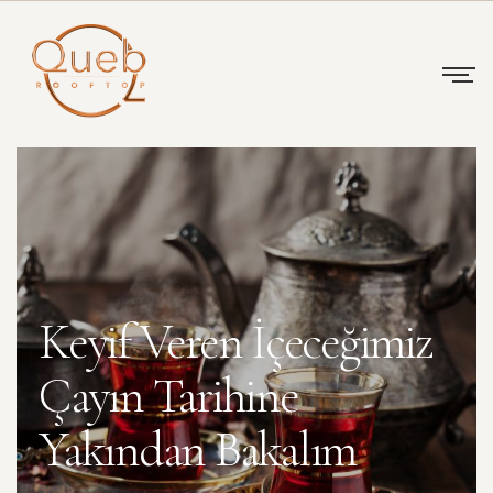
Keyif Veren İçeceğimiz
Çayın Tarihine
Yakından Bakalım