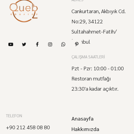
Cankurtaran, Akbıyık Cd.
No:29, 34122
Sultahahmet-Fatih/
İstanbul
ÇALIŞMA SAATLERI
Pzt - Pzr: 10:00 - 01:00
Restoran mutfağı
23:30'a kadar açıktır.
TELEFON
Anasayfa
+90 212 458 08 80
Hakkımızda